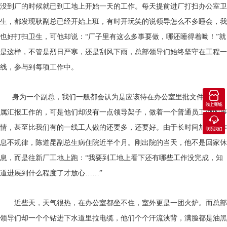
没到厂的时候就已到工地上开始一天的工作。每天提前进厂打扫办公室卫
生，都发现耿副总已经开始上班，有时开玩笑的说领导怎么不多睡会，我
也好打扫卫生，可他却说：“厂子里有这么多事要做，哪还睡得着呦！”就
是这样，不管是烈日严寒，还是刮风下雨，总部领导们始终坚守在工程一
线，参与到每项工作中。

身为一个副总，我们一般都会认为是应该待在办公室里批文件、听下
线上商城
属汇报工作的，可是他们却没有一点领导架子，做着一个普通员工做的事

情，甚至比我们有的一线工人做的还要多，还要好。由于长时间加班，作
联系我们
息不规律，陈道昆副总生病住院近半个月。刚出院的当天，他不是回家休
息，而是往新厂工地上跑：“我要到工地上看下还有哪些工作没完成，知
道进展到什么程度了才放心……”
近些天，天气很热，在办公室都坐不住，室外更是一团火炉。而总部
领导们却一个个钻进下水道里拉电缆，他们个个汗流浃背，满脸都是油黑