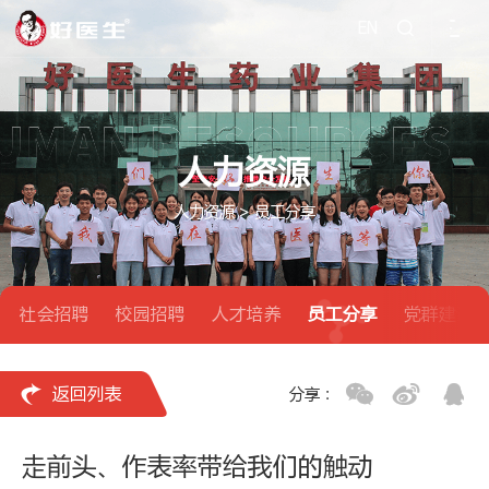
EN

人力资源
人力资源
>
员工分享
社会招聘
校园招聘
人才培养
员工分享
党群建设

返回列表
分享：
走前头、作表率带给我们的触动