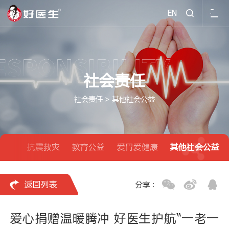
EN

社会责任
社会责任
>
其他社会公益
”专题
抗震救灾
教育公益
爱胃爱健康
其他社会公益

返回列表
分享：
爱心捐赠温暖腾冲 好医生护航“一老一