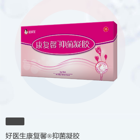
好医生康复馨®抑菌凝胶