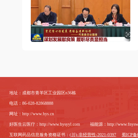
地址：成都市青羊区工业园区n36栋
电话：86-028-82868888
网址：
http://www.hys.cn
好医生云医疗：
http://www.hysyyl.com
福能源：
http://www.fnys
互联网药品信息服务资格证书：
(川)-非经营性-2021-0397
蜀ICP备0