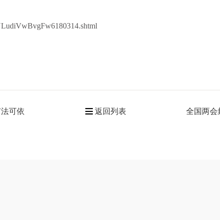
YpNLudiVwBvgFw6180314.shtml
有法可依
返回列表
全国两会
