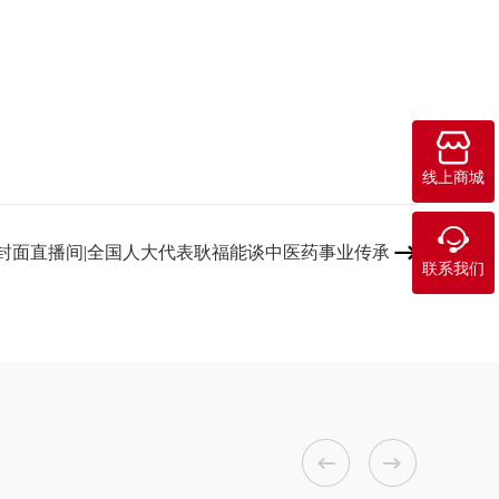

线上商城

封面直播间|全国人大代表耿福能谈中医药事业传承

联系我们

