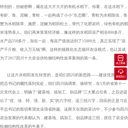
特别的，但秘密啊，藏在这大片大片的有机水稻下。你看，在这水稻下，
有虾、鱼、泥鳅，青蛙，一起构成了小小“生态圈”。青蛙为水稻除虫，鱼
蟹为水稻除草、施肥，泥鳅为稻田松土，替代了化肥农药，绿色有机的稻
米涨势喜人。咱们再来算算经济账，像这样的水稻田亩产稻谷800多斤、
水产品550多斤，加在一起，每亩产值就达到了15000元，真正实现了“亩
产千斤粮、收入万元钱”啊。这样的规模化生态循环农业模式，也让其成

为了2017四川十大农业供给侧结构性改革案例的第一条。
线上商城

让这片水稻田发生转变的，是咱们四川的新思路——建设优质基地。
联系我们
把总书记的嘱托落到实处，咱们四川搞调查、做研究，在5月的省第十一
次党代会上，明确了“建基地、搞加工、创品牌”三大重点任务，之后还提
出了“优、绿、特、强、新、实”的六字经。这三招六字，回应的正是习近
平总书记的殷切希望农业强省跨越。这两天在我的采访中，不少参与四川
农业发展的代表都认为，建基地、搞加工、创品牌这三招，抓住了农业供
给侧结构性改革的牛鼻子。