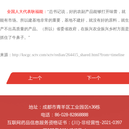
全国人大代表耿福能：
“总书记说，好的农副产品能够打开味蕾，就
能有市场。所以建基地非常的重要，基地不建好，就没有好的原料，就生
产不出高质量的产品。（所以）省委省政府，在振兴农业振兴乡村方面是
抓住了牛鼻子。”
来源：
http://kscgc.sctv.com/sctv/redian/264415_shared.html?from=timeline
上一个
下一个
地址：成都市青羊区工业园区n36栋
电话：86-028-82868888
互联网药品信息服务资格证书：
(川)-非经营性-2021-0397