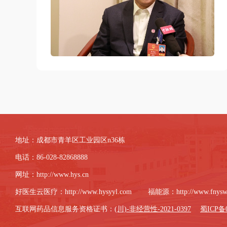
地址：成都市青羊区工业园区n36栋
电话：86-028-82868888
网址：
http://www.hys.cn
好医生云医疗：
http://www.hysyyl.com
福能源：
http://www.fnys
互联网药品信息服务资格证书：
(川)-非经营性-2021-0397
蜀ICP备0