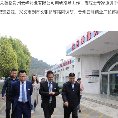
陶文亮莅临贵州云峰药业有限公司调研指导工作，省院士专家服务
记班庭源、兴义市副市长张超等陪同调研。贵州云峰药业厂长蔡