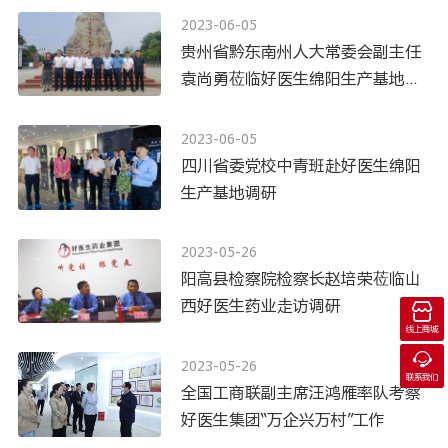
2023-06-05
贵州省黔东南州人大常委会副主任
袁尚勇莅临好医生绵阳生产基地考
察
2023-06-05
四川省委党校中青班赴好医生绵阳
生产基地调研
2023-05-26
阳高县检察院检察长赵培荣莅临山
西好医生药业走访调研

线上商城

2023-05-26
联系我们
全国工商联副主席汪鸿雁率队考察
好医生集团“万企兴万村”工作