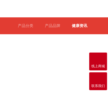
产品分类
产品品牌
健康资讯

线上商城

联系我们
02-15
油！好医生》第23期